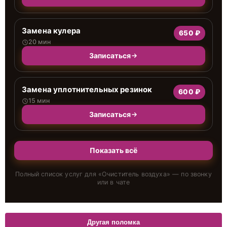
Замена кулера
650 ₽
20 мин
Записаться
Замена уплотнительных резинок
600 ₽
15 мин
Записаться
Показать всё
Полный список услуг для «
Очиститель воздуха
» — по звонку
или в чате
Другая поломка