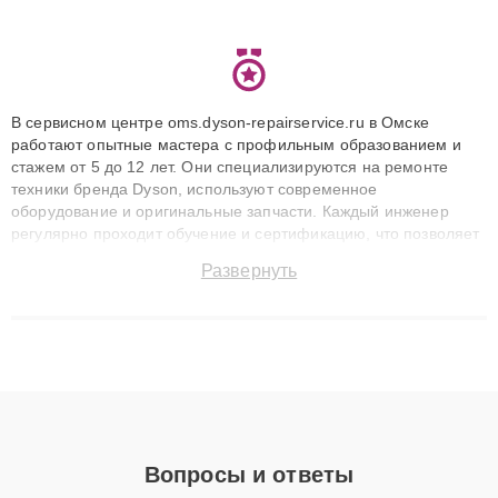
В сервисном центре oms.dyson-repairservice.ru в Омске
работают опытные мастера с профильным образованием и
стажем от 5 до 12 лет. Они специализируются на ремонте
техники бренда Dyson, используют современное
оборудование и оригинальные запчасти. Каждый инженер
регулярно проходит обучение и сертификацию, что позволяет
быстро и точноdiagnostikировать поломки и восстанавливать
Развернуть
технику с сохранением гарантии до 3 лет. Наши мастера
решают сложные случаи: от замены матриц и материнских
плат до ремонта после залития и восстановления данных.
Благодаря высокой квалификации и ответственному подходу
клиенты получают быстрый, качественный ремонт и понятные
объяснения по результатам диагностики.
Вопросы и ответы