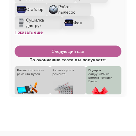
Робот-
Стайлер
пылесос
Сушилка
Фен
для рук
Показать еще
Следующий шаг
По окончанию теста вы получаете:
Расчет стоимости
Расчет сроков
Подарок:
ремонта Dyson
ремонта
скидку
25%
на
ремонт техники
Dyson