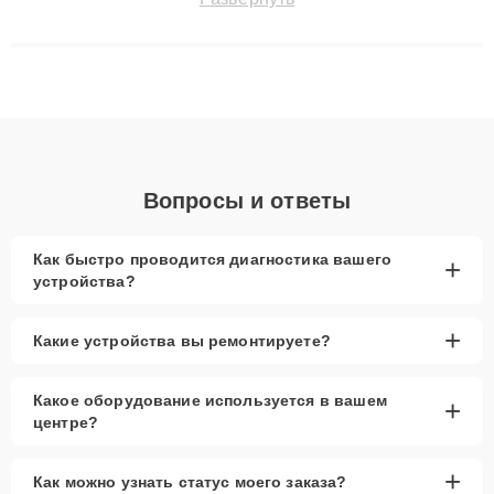
технику с сохранением гарантии до 3 лет. Наши мастера
решают сложные случаи: от замены матриц и материнских
плат до ремонта после залития и восстановления данных.
Благодаря высокой квалификации и ответственному подходу
клиенты получают быстрый, качественный ремонт и понятные
объяснения по результатам диагностики.
Вопросы и ответы
Как быстро проводится диагностика вашего
+
устройства?
+
Какие устройства вы ремонтируете?
Какое оборудование используется в вашем
+
центре?
+
Как можно узнать статус моего заказа?