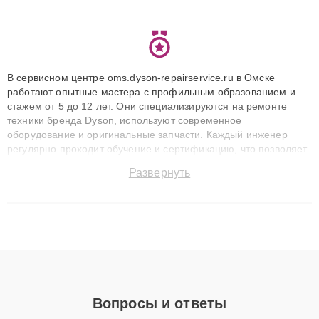
В сервисном центре oms.dyson-repairservice.ru в Омске
работают опытные мастера с профильным образованием и
стажем от 5 до 12 лет. Они специализируются на ремонте
техники бренда Dyson, используют современное
оборудование и оригинальные запчасти. Каждый инженер
регулярно проходит обучение и сертификацию, что позволяет
быстро и точноdiagnostikировать поломки и восстанавливать
Развернуть
технику с сохранением гарантии до 3 лет. Наши мастера
решают сложные случаи: от замены матриц и материнских
плат до ремонта после залития и восстановления данных.
Благодаря высокой квалификации и ответственному подходу
клиенты получают быстрый, качественный ремонт и понятные
объяснения по результатам диагностики.
Вопросы и ответы