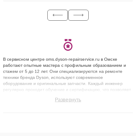
В сервисном центре oms.dyson-repairservice.ru в Омске
работают опытные мастера с профильным образованием и
стажем от 5 до 12 лет. Они специализируются на ремонте
техники бренда Dyson, используют современное
оборудование и оригинальные запчасти. Каждый инженер
регулярно проходит обучение и сертификацию, что позволяет
быстро и точноdiagnostikировать поломки и восстанавливать
Развернуть
технику с сохранением гарантии до 3 лет. Наши мастера
решают сложные случаи: от замены матриц и материнских
плат до ремонта после залития и восстановления данных.
Благодаря высокой квалификации и ответственному подходу
клиенты получают быстрый, качественный ремонт и понятные
объяснения по результатам диагностики.